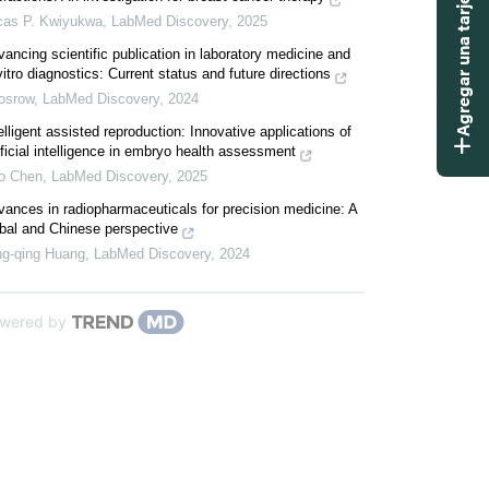
Agregar una tarjeta didáctica
cas P. Kwiyukwa
,
LabMed Discovery
,
2025
ancing scientific publication in laboratory medicine and
vitro diagnostics: Current status and future directions
osrow
,
LabMed Discovery
,
2024
elligent assisted reproduction: Innovative applications of
ificial intelligence in embryo health assessment
o Chen
,
LabMed Discovery
,
2025
ances in radiopharmaceuticals for precision medicine: A
obal and Chinese perspective
ng-qing Huang
,
LabMed Discovery
,
2024
wered by