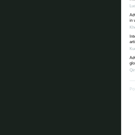
Lu
Adv
in 
Kh
Int
art
Ku
Adv
gl
Qi
Po