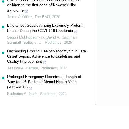
children to the first case of Kawasaki-like
syndrome
Jaime A Yáñez
,
The BMJ
,
2020
Late-Onset Sepsis Among Extremely Preterm
Infants During the COVID-19 Pandemic
Sagori Mukhopadhyay, David A. Kaufman,
Somnath Saha, et al.
,
Pediatrics
,
2025
Decreasing Empiric Use of Vancomycin in Late
Onset Sepsis: Adherence to Guidelines and
Quality Improvement
Jessica A. Barreto
,
Pediatrics
,
2018
Prolonged Emergency Department Length of
Stay for US Pediatric Mental Health Visits
(2005–2015)
Katherine A. Nash
,
Pediatrics
,
2021
Powered by