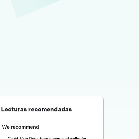
Lecturas recomendadas
We recommend
Covid-19 in Peru: from supervised walks for