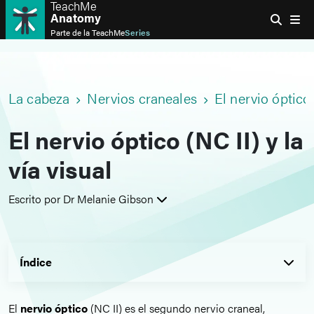
TeachMe
Anatomy
Parte de la
TeachMe
Series
La cabeza
Nervios craneales
El nervio óptico 
El nervio óptico (NC II) y la
vía visual
Escrito por Dr Melanie Gibson
Índice
El
nervio óptico
(NC II) es el segundo nervio craneal,