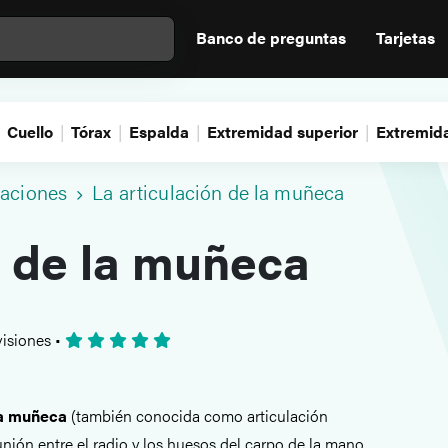
Banco de preguntas
Tarjetas
Cuello
Tórax
Espalda
Extremidad superior
Extremida
laciones
La articulación de la muñeca
n de la muñeca
isiones
•
la muñeca
(también conocida como articulación
unión entre el radio y los huesos del carpo de la mano.