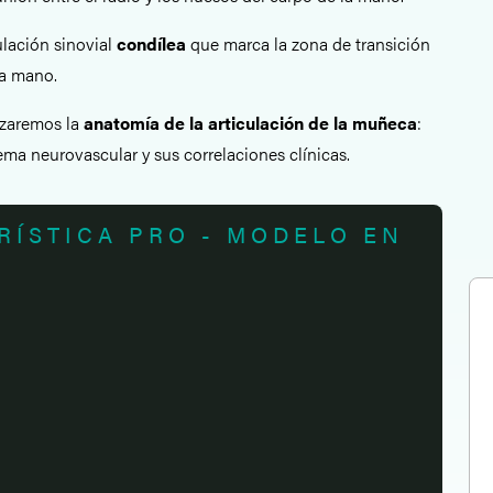
ulación sinovial
condílea
que marca la zona de transición
la mano.
izaremos la
anatomía de la articulación de la muñeca
:
tema neurovascular y sus correlaciones clínicas.
RÍSTICA PRO - MODELO EN