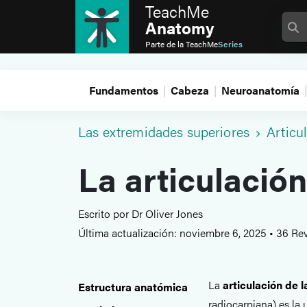
TeachMe
Anatomy
Parte de la
TeachMe
Series
Fundamentos
Cabeza
Neuroanatomía
Las extremidades superiores
Articu
La articulació
Escrito por Dr Oliver Jones
Última actualización: noviembre 6, 2025
•
36 Rev
La
articulación de 
Estructura anatómica
radiocarpiana) es la 