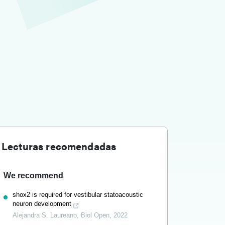
Lecturas recomendadas
We recommend
shox2 is required for vestibular statoacoustic
neuron development
Alejandra S. Laureano
,
Biol Open
,
2022