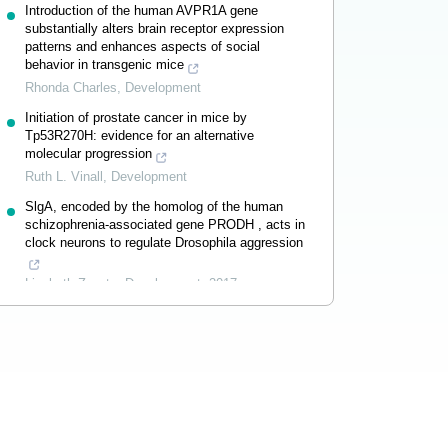
Introduction of the human AVPR1A gene
substantially alters brain receptor expression
patterns and enhances aspects of social
behavior in transgenic mice
Rhonda Charles
,
Development
Initiation of prostate cancer in mice by
Tp53R270H: evidence for an alternative
molecular progression
Ruth L. Vinall
,
Development
SlgA, encoded by the homolog of the human
schizophrenia-associated gene PRODH , acts in
clock neurons to regulate Drosophila aggression
Liesbeth Zwarts
,
Development
,
2017
Powered by