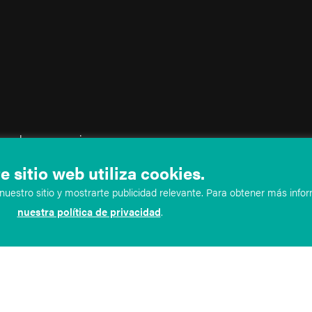
io web se proporciona
tilizarse ni tenerse en cuenta
e sitio web utiliza cookies.
formación en nuestro sitio web
uestro sitio y mostrarte publicidad relevante. Para obtener más infor
crea ninguna relación médico-
nuestra política de privacidad
.
 diagnóstico y tratamiento
minos y condiciones anteriores.
res, no debes acceder a este