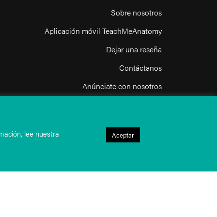
Sobre nosotros
Aplicación móvil TeachMeAnatomy
Dejar una reseña
Contáctanos
Anúnciate con nosotros
nuestra política de privacidad
Términos y condiciones de uso
mación, lee nuestra
Aceptar
Política de uso aceptable del sitio web