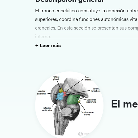
El tronco encefálico constituye la conexión entre
superiores, coordina funciones autonómicas vital
craneales. En esta sección se presentan sus com
interna.
+ Leer más
Estructuras clave
Los temas tratados incluyen el mesencéfalo, la p
Cada página resalta los núcleos, las vías y las z
Relevancia clínica y enfoque 
Comprender la anatomía del tronco encefálico es 
El me
neurológicos, interpretar signos de los nervios 
potencialmente mortales como el accidente cere
encefálico.