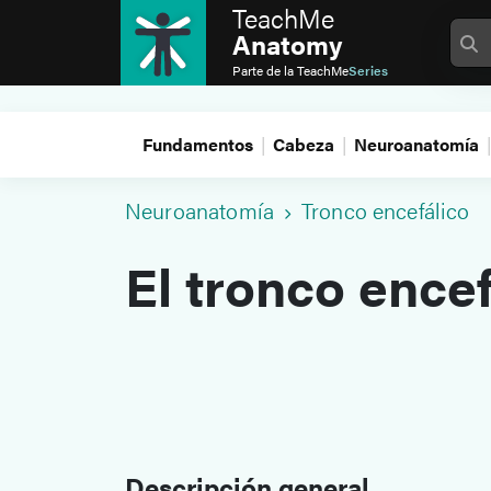
TeachMe
Anatomy
Parte de la
TeachMe
Series
Fundamentos
Cabeza
Neuroanatomía
Neuroanatomía
Tronco encefálico
El tronco encef
Descripción general