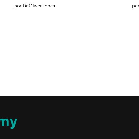
por Dr Oliver Jones
po
my