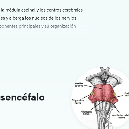
 la médula espinal y los centros cerebrales
es y alberga los núcleos de los nervios
ponentes principales y su organización
rotuberancia anular y el bulbo raquídeo.
onas funcionales que definen estas regiones.
del aprendizaje
fundamental para localizar déficits
sencéfalo
craneales y reconocer afecciones
brovascular y la compresión del tronco