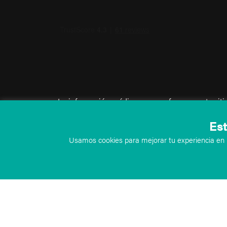
La información médica que se ofrece en este sit
únicamente como recurso informativo y no debe u
Est
para fines de diagnóstico o tratamiento. Esta in
Usamos cookies para mejorar tu experiencia en n
tiene fines educativos en el ámbito médico, no 
paciente y no debe utilizarse como sustituto del
profesional. Al visitar este sitio, aceptas los tér
Si no aceptas los términos y condiciones anterio
sitio.