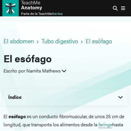
TeachMe
Anatomy
Parte de la
TeachMe
Series
El abdomen
Tubo digestivo
El esófago
El esófago
Escrito por Namita Mathews
Índice
El
esófago
es un conducto fibromuscular, de unos 25 cm de
longitud, que transporta los alimentos desde la
faringe
hasta