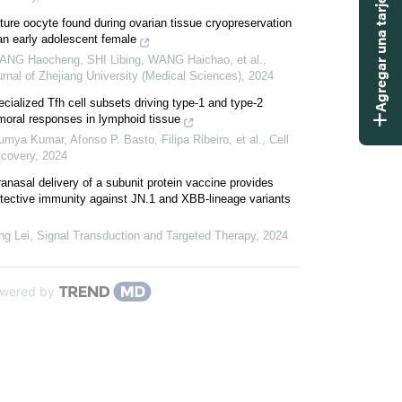
Agregar una tarjeta didáctica
ure oocyte found during ovarian tissue cryopreservation
an early adolescent female
ANG Haocheng, SHI Libing, WANG Haichao, et al.
,
rnal of Zhejiang University (Medical Sciences)
,
2024
cialized Tfh cell subsets driving type-1 and type-2
moral responses in lymphoid tissue
mya Kumar, Afonso P. Basto, Filipa Ribeiro, et al.
,
Cell
scovery
,
2024
ranasal delivery of a subunit protein vaccine provides
tective immunity against JN.1 and XBB-lineage variants
ng Lei
,
Signal Transduction and Targeted Therapy
,
2024
wered by