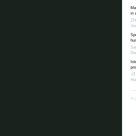
Mat
in 
ZH
Jou
Spe
hu
Sau
Di
Int
pro
Ho
Po