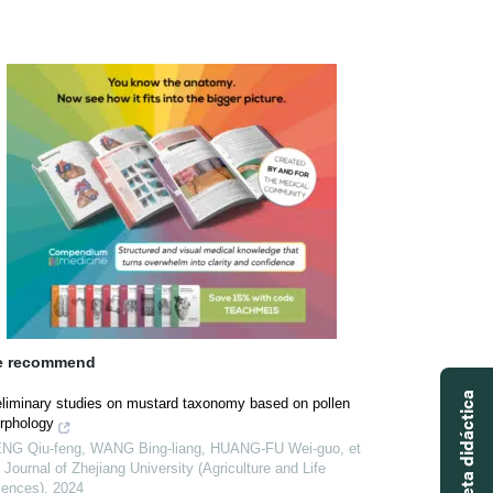
 recommend
eliminary studies on mustard taxonomy based on pollen
rphology
NG Qiu-feng, WANG Bing-liang, HUANG-FU Wei-guo, et
,
Journal of Zhejiang University (Agriculture and Life
iences)
,
2024