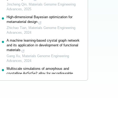
Jincheng Qin
,
Materials Genome Engineering
Advances
,
2025
High-dimensional Bayesian optimization for
metamaterial design
Zhichao Tian
,
Materials Genome Engineering
Advances
,
2024
A machine learning-based crystal graph network
and its application in development of functional
materials
Gang Xu
,
Materials Genome Engineering
Advances
,
2024
Multiscale simulations of amorphous and
crystalline AgSnSe2 alloy for reconfigurable
nanophotonic applications
Xueyang Shen
,
Materials Genome Engineering
Advances
,
2024
Powered by