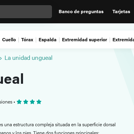
Banco de preguntas
Tarjetas
Cuello
Tórax
Espalda
Extremidad superior
Extremida
La unidad ungueal
ueal
siones
•
s una estructura compleja situada en la superficie dorsal
anos y los pies. Tiene dos funciones principales: