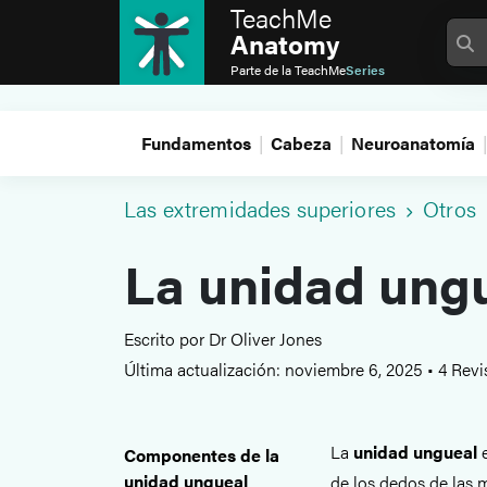
TeachMe
Anatomy
Parte de la
TeachMe
Series
Fundamentos
Cabeza
Neuroanatomía
Las extremidades superiores
Otros
La unidad ung
Escrito por Dr Oliver Jones
Última actualización: noviembre 6, 2025
•
4 Revi
La
unidad ungueal
e
Componentes de la
unidad ungueal
de los dedos de las m