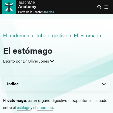
TeachMe
Anatomy
Parte de la
TeachMe
Series
El abdomen
Tubo digestivo
El estómago
El estómago
Escrito por Dr Oliver Jones
Índice
El
estómago
, es un órgano digestivo intraperitoneal situado
entre el
esófago
y el
duodeno
.