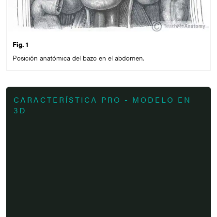
Fig. 1
Posición anatómica del bazo en el abdomen.
CARACTERÍSTICA PRO - MODELO EN
3D