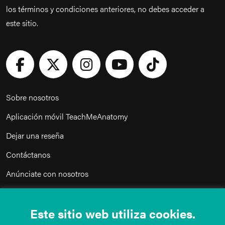
los términos y condiciones anteriores, no debes acceder a
este sitio.
Sobre nosotros
Aplicación móvil TeachMeAnatomy
Dejar una reseña
Contáctanos
Anúnciate con nosotros
nuestra política de privacidad
Este sitio web utiliza cookies.
Términos y condiciones de uso