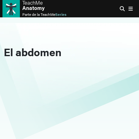
TeachMe
Anatomy
Parte de la
TeachMe
Series
El abdomen