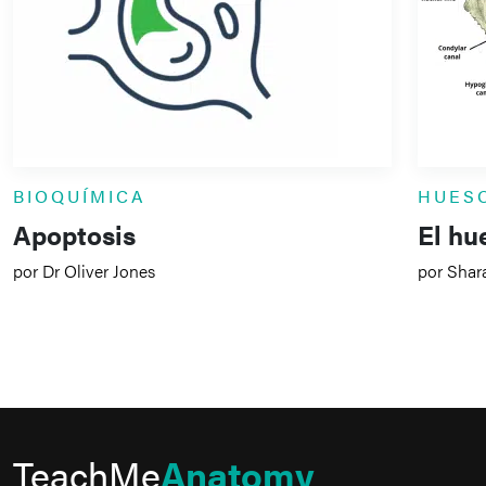
BIOQUÍMICA
HUES
Apoptosis
El hu
por Dr Oliver Jones
por Shar
TeachMe
Anatomy