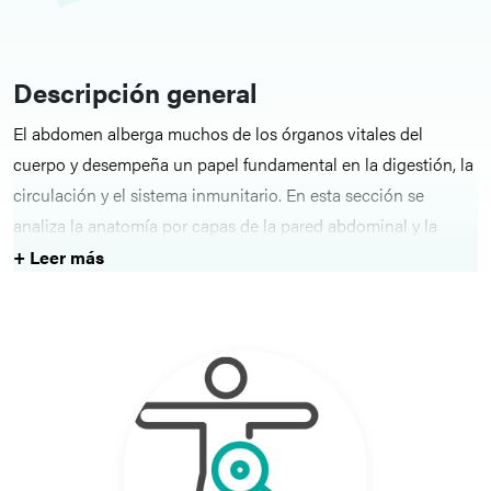
Descripción general
El abdomen alberga muchos de los órganos vitales del
cuerpo y desempeña un papel fundamental en la digestión, la
circulación y el sistema inmunitario. En esta sección se
analiza la anatomía por capas de la pared abdominal y la
disposición de las vísceras internas. Ofrece un enfoque
+ Leer más
estructurado para comprender las relaciones espaciales
dentro de la cavidad peritoneal y su importancia clínica.
Estructuras clave
Los alumnos pueden explorar los límites de la pared
abdominal, la disposición de los músculos y la fascia, y el
contenido de la cavidad peritoneal. Los artículos describen