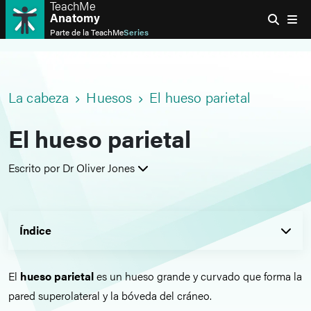
TeachMe
Anatomy
Parte de la
TeachMe
Series
La cabeza
Huesos
El hueso parietal
El hueso parietal
Escrito por Dr Oliver Jones
Índice
El
hueso parietal
es un hueso grande y curvado que forma la
pared superolateral y la bóveda del cráneo.