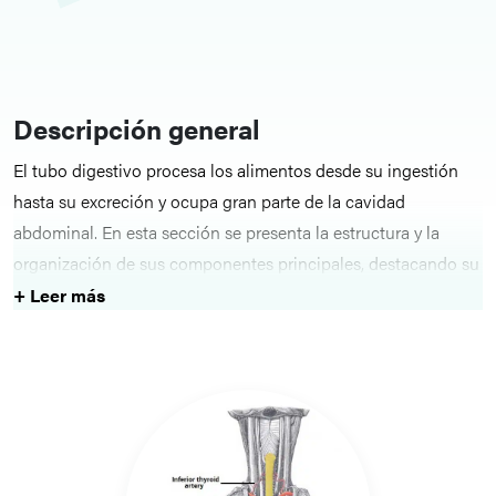
Descripción general
El tubo digestivo procesa los alimentos desde su ingestión
hasta su excreción y ocupa gran parte de la cavidad
abdominal. En esta sección se presenta la estructura y la
organización de sus componentes principales, destacando su
función en la digestión y la absorción.
+ Leer más
Estructuras clave
Los temas abarcan el esófago, el estómago, el intestino
delgado, el apéndice, el ciego, el colon, el recto y el canal
anal, haciendo hincapié en las relaciones anatómicas, la
irrigación sanguínea y las adaptaciones funcionales.