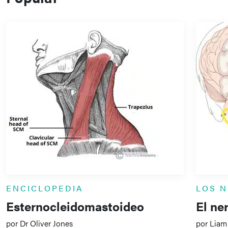
ENCICLOPEDIA
LOS 
Esternocleidomastoideo
El ne
por Dr Oliver Jones
por Liam