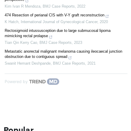
Kim Ivan R Mendoza
,
BMJ Case Reports
,
2022
474 Resection of perianal CIS with V-Y graft reconstruction
K Hatch
,
International Journal of Gynecological Cancer
,
2020
Rectosigmoid intussusception due to large submucosal lipoma
mimicking rectal prolapse
Tian Qin Kerry Cao
,
BMJ Case Reports
,
2023
Metastatic anorectal malignant melanoma causing ileocaecal junction
obstruction due to contiguous spread
Swanit Hemant Deshpande
,
BMJ Case Reports
,
2021
Powered by
Popular