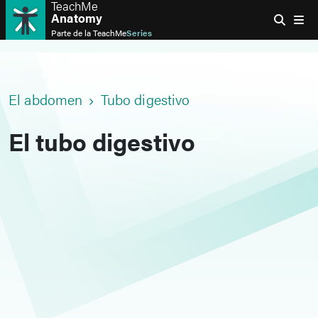
TeachMe
Anatomy
Parte de la
TeachMe
Series
El abdomen
Tubo digestivo
El tubo digestivo