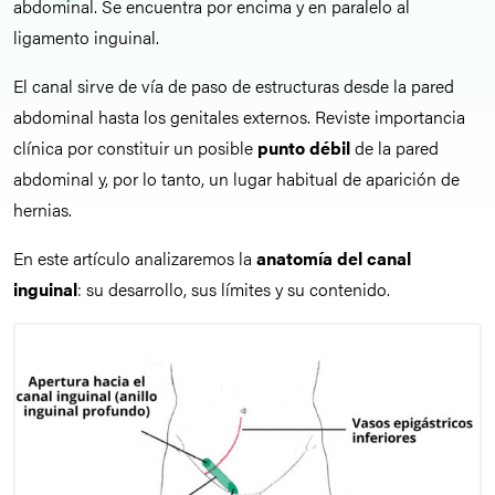
abdominal. Se encuentra por encima y en paralelo al
ligamento inguinal.
El canal sirve de vía de paso de estructuras desde la pared
abdominal hasta los genitales externos. Reviste importancia
clínica por constituir un posible
punto débil
de la pared
abdominal y, por lo tanto, un lugar habitual de aparición de
hernias.
En este artículo analizaremos la
anatomía del canal
inguinal
: su desarrollo, sus límites y su contenido.