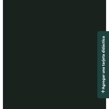
Agregar una tarjeta didáctica