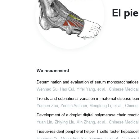
El pie
We recommend
Determination and evaluation of serum monosaccharides 
Wenhao Su, Hao Cui, Yifei Yang, et al.
,
Chinese Medical
Trends and subnational variation in maternal disease bu
Yuchen Zou, Yeerlin Asihaer, Menglong Li, et al.
,
Chinese
Development of a droplet digital polymerase chain reactio
Yuan Lin, Zhiying Liu, Xin Zhang, et al.
,
Chinese Medical
Tissue-resident peripheral helper T cells foster hepatoc
Haoyuan Yu, Mengchen Shi, Xiaojing Li, et al.
,
Chinese M