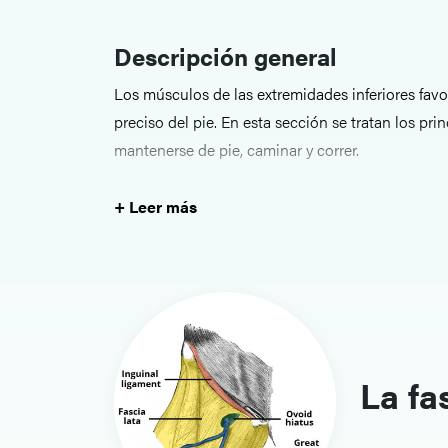
Descripción general
Los músculos de las extremidades inferiores favor
preciso del pie. En esta sección se tratan los p
mantenerse de pie, caminar y correr.
Estructuras clave
+ Leer más
Entre los temas tratados se incluyen los músculo
compartimentos de la pierna y los músculos intrí
inserciones, las funciones y la inervación de form
Relevancia clínica y enfoque 
Conocer la anatomía muscular ayuda a evaluar la
La fa
nerviosas y los síndromes compartimentales. En 
musculares con los patrones de movimiento y la e