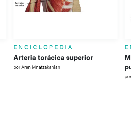
ENCICLOPEDIA
E
Arteria torácica superior
M
p
por Aren Mnatzakanian
por