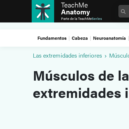
TeachMe
Anatomy
Parte de la
TeachMe
Series
Fundamentos
Cabeza
Neuroanatomía
Las extremidades inferiores
Múscul
Músculos de l
extremidades i