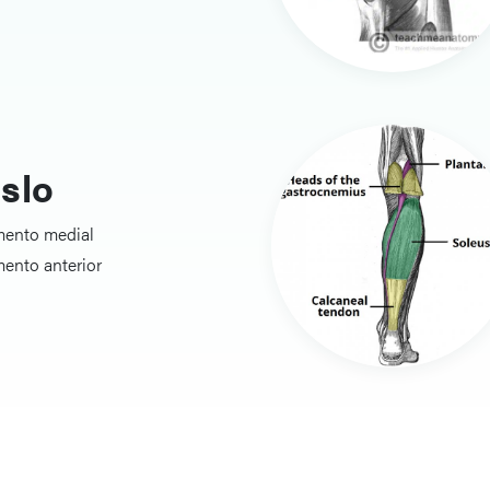
slo
ento medial
ento anterior