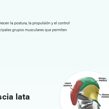
ecen la postura, la propulsión y el control
rincipales grupos musculares que permiten
s glúteos, los compartimentos del muslo, los
nsecos del pie. Cada artículo describe las
a clara y estructurada.
del aprendizaje
s anomalías en la marcha, las lesiones
scia lata
esta sección se relacionan los grupos
xploración clínica.