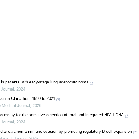
in patients with early-stage lung adenocarcinoma
 Journal
,
2024
rden in China from 1990 to 2021
 Medical Journal
,
2026
n assay for the sensitive detection of total and integrated HIV-1 DNA
 Journal
,
2024
ellular carcinoma immune evasion by promoting regulatory B-cell expansion
edical Journal
,
2025