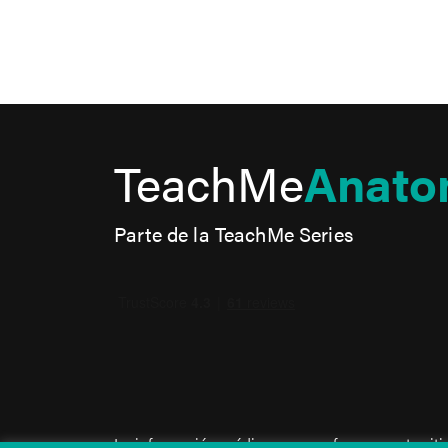
TeachMe
Anato
Parte de la TeachMe Series
La información médica que se ofrece en este sit