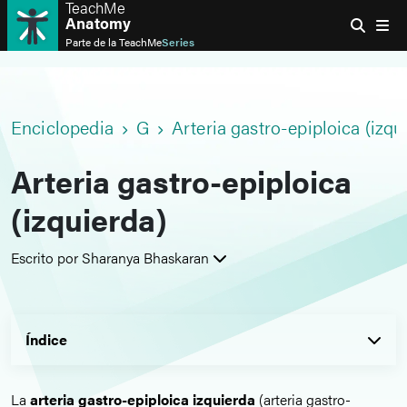
TeachMe
Anatomy
Parte de la
TeachMe
Series
Enciclopedia
G
Arteria gastro-epiploica (izqu
Arteria gastro-epiploica
(izquierda)
Escrito por Sharanya Bhaskaran
Índice
La
arteria gastro-epiploica izquierda
(arteria gastro-