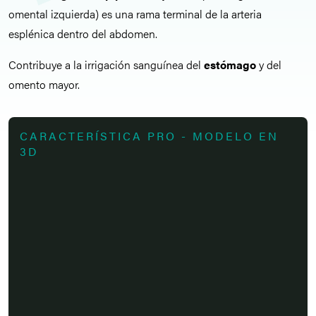
omental izquierda) es una rama terminal de la arteria
esplénica dentro del abdomen.
Contribuye a la irrigación sanguínea del
estómago
y del
omento mayor.
CARACTERÍSTICA PRO - MODELO EN
3D