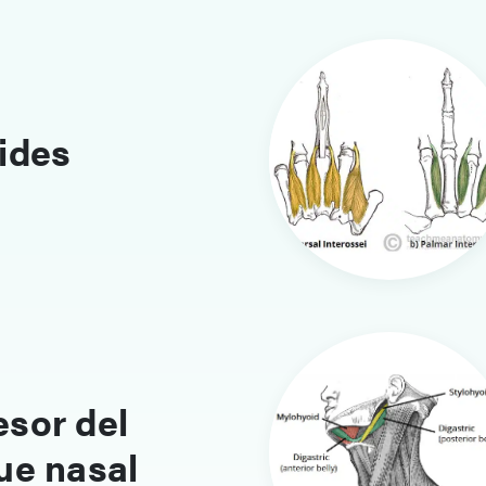
ides
sor del
ue nasal