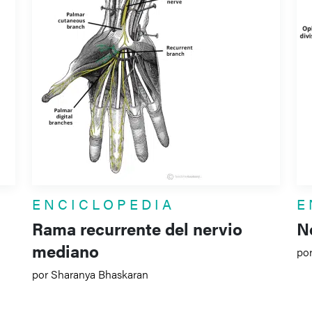
ENCICLOPEDIA
E
Rama recurrente del nervio
Ne
mediano
po
por Sharanya Bhaskaran