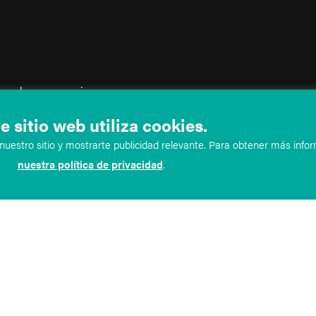
io web se proporciona
tilizarse ni tenerse en cuenta
e sitio web utiliza cookies.
formación en nuestro sitio web
uestro sitio y mostrarte publicidad relevante. Para obtener más infor
crea ninguna relación médico-
nuestra política de privacidad
.
 diagnóstico y tratamiento
minos y condiciones anteriores.
res, no debes acceder a este