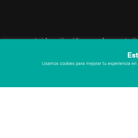
La información médica que se ofrece en este sit
únicamente como recurso informativo y no debe u
Est
para fines de diagnóstico o tratamiento. Esta in
Usamos cookies para mejorar tu experiencia en n
tiene fines educativos en el ámbito médico, no 
paciente y no debe utilizarse como sustituto del
profesional. Al visitar este sitio, aceptas los tér
Si no aceptas los términos y condiciones anterio
sitio.
©
TeachMe Series
2026