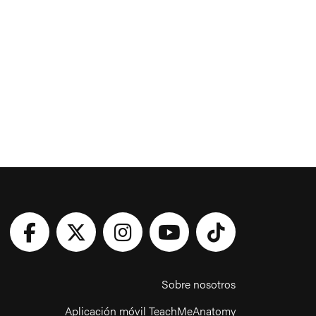
Sobre nosotros
Aplicación móvil TeachMeAnatomy