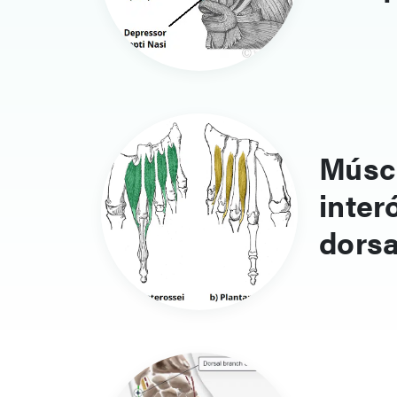
Músc
inter
dorsa