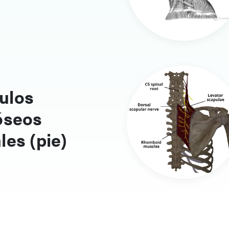
ulos
óseos
les (pie)