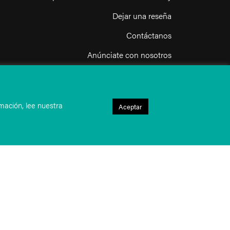
Dejar una reseña
Contáctanos
Anúnciate con nosotros
nuestra política de privacidad
Términos y condiciones de uso
mación, lee nuestra
Aceptar
Política de uso aceptable del sitio web
Registrada en Inglaterra y Gales.