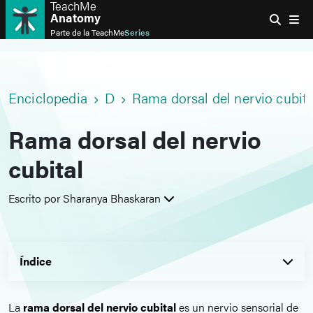
TeachMe
Anatomy
Parte de la
TeachMe
Series
Enciclopedia
D
Rama dorsal del nervio cubita
Rama dorsal del nervio
cubital
Escrito por Sharanya Bhaskaran
Índice
La
rama dorsal del nervio cubital
es un nervio sensorial de