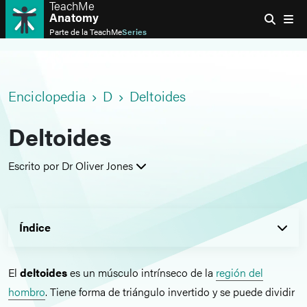
TeachMe
Anatomy
Parte de la
TeachMe
Series
Enciclopedia
D
Deltoides
Deltoides
Escrito por Dr Oliver Jones
Índice
El
deltoides
es un músculo intrínseco de la
región del
hombro
. Tiene forma de triángulo invertido y se puede dividir