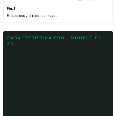
Fig. 1
El deltoides y el redondo mayor.
CARACTERÍSTICA PRO - MODELO EN
3D