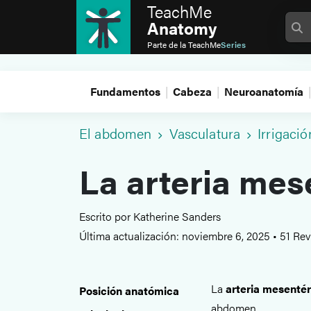
TeachMe
Anatomy
Parte de la
TeachMe
Series
Fundamentos
Cabeza
Neuroanatomía
El abdomen
Vasculatura
Irrigació
La arteria mes
Escrito por Katherine Sanders
Última actualización: noviembre 6, 2025
•
51 Rev
La
arteria mesentér
Posición anatómica
abdomen.