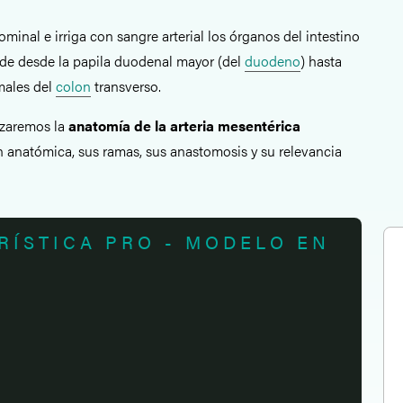
minal e irriga con sangre arterial los órganos del intestino
nde desde la papila duodenal mayor (del
duodeno
) hasta
imales del
colon
transverso.
izaremos la
anatomía de la arteria mesentérica
n anatómica, sus ramas, sus anastomosis y su relevancia
RÍSTICA PRO - MODELO EN