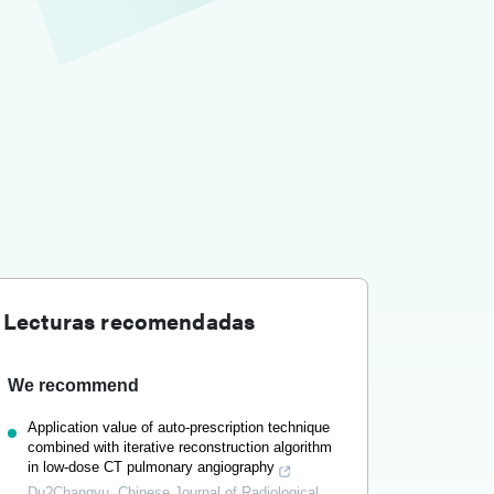
Lecturas recomendadas
We recommend
Application value of auto-prescription technique
combined with iterative reconstruction algorithm
in low-dose CT pulmonary angiography
Du?Changyu
,
Chinese Journal of Radiological