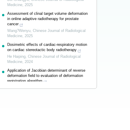
Medicine
,
2025
Assessment of clinal target volume deformation
in online adaptive radiotherapy for prostate
cancer
Wang?Wenyu
,
Chinese Journal of Radiological
Medicine
,
2025
Dosimetric effects of cardiac-respiratory motion
on cardiac stereotactic body radiotherapy
He Haiping
,
Chinese Journal of Radiological
Medicine
,
2024
Application of Jacobian determinant of reverse
deformation field to evaluation of deformation
registration algorithm
Li Enting
,
Chinese Journal of Radiological
Medicine
,
2024
Powered by