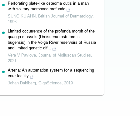
Perforating plate‐like osteoma cutis in a man
with solitary morphoea profunda
SUNG KU AHN
,
British Journal of Dermatology
,
1996
Limited occurrence of the profunda morph of the
quagga mussels (Dreissena rostriformis
bugensis) in the Volga River reservoirs of Russia
and limited genetic dif...
Vera V Pavlova
,
Journal of Molluscan Studies
,
2021
Arteria: An automation system for a sequencing
core facility
Johan Dahlberg
,
GigaScience
,
2019
Powered by