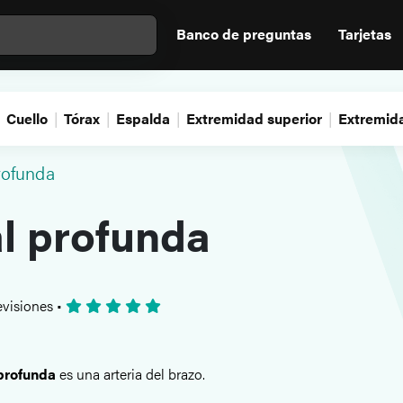
Banco de preguntas
Tarjetas
Cuello
Tórax
Espalda
Extremidad superior
Extremida
rofunda
al profunda
evisiones
•
 profunda
es una arteria del brazo.