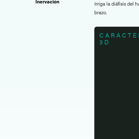
Inervación
Irriga la diáfisis de
brazo.
CARACTE
3D