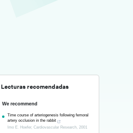
Lecturas recomendadas
We recommend
Time course of arteriogenesis following femoral
artery occlusion in the rabbit
Imo E. Hoefer
,
Cardiovascular Research
,
2001