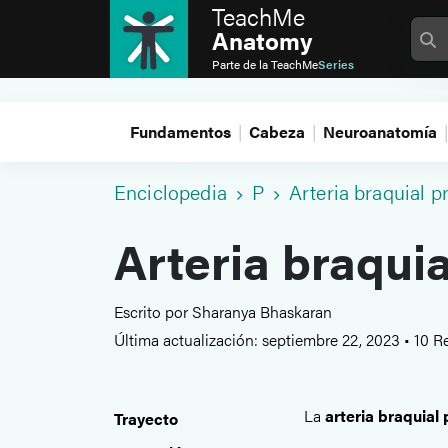
TeachMe
Anatomy
Parte de la
TeachMe
Series
Fundamentos
Cabeza
Neuroanatomía
Enciclopedia
P
Arteria braquial p
Arteria braqui
Escrito por Sharanya Bhaskaran
Última actualización: septiembre 22, 2023
•
10 R
La
arteria braquial
Trayecto