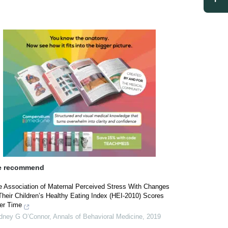
 recommend
e Association of Maternal Perceived Stress With Changes
Their Children’s Healthy Eating Index (HEI-2010) Scores
er Time
dney G O’Connor
,
Annals of Behavioral Medicine
,
2019