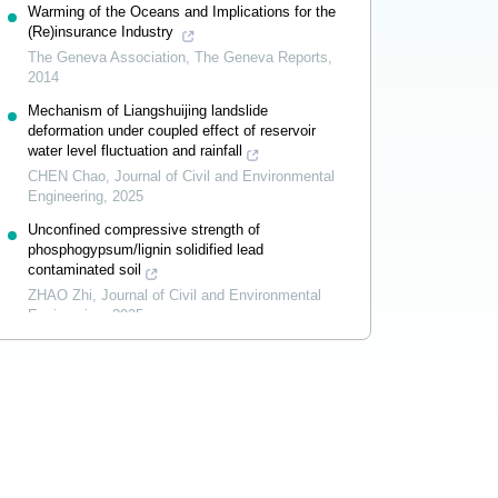
Warming of the Oceans and Implications for the
(Re)insurance Industry
The Geneva Association
,
The Geneva Reports
,
2014
Mechanism of Liangshuijing landslide
deformation under coupled effect of reservoir
water level fluctuation and rainfall
CHEN Chao
,
Journal of Civil and Environmental
Engineering
,
2025
Unconfined compressive strength of
phosphogypsum/lignin solidified lead
contaminated soil
ZHAO Zhi
,
Journal of Civil and Environmental
Engineering
,
2025
Powered by