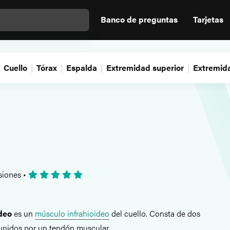
Banco de preguntas
Tarjetas
Cuello
Tórax
Espalda
Extremidad superior
Extremida
siones
•
deo
es un
músculo infrahioideo
del cuello. Consta de dos
unidos por un tendón muscular.