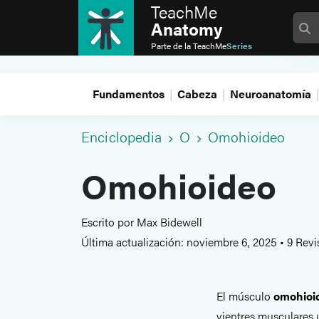
TeachMe
Anatomy
Parte de la
TeachMe
Series
Fundamentos
Cabeza
Neuroanatomía
Enciclopedia
O
Omohioideo
Omohioideo
Escrito por Max Bidewell
Última actualización: noviembre 6, 2025
•
9 Revi
El músculo
omohioi
vientres musculares 