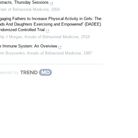
stracts, Thursday Sessions
nals of Behavioral Medicine
,
2004
aging Fathers to Increase Physical Activity in Girls: The
ads And Daughters Exercising and Empowered” (DADEE)
ndomized Controlled Trial
lip J Morgan
,
Annals of Behavioral Medicine
,
2018
e Immune System: An Overview
rin Borysenko
,
Annals of Behavioral Medicine
,
1987
wered by