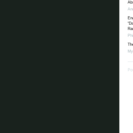
Ab
An
Eng
“D
Ra
Phi
Th
My
Po