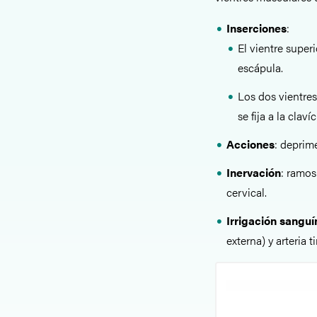
Inserciones
:
El vientre superi
escápula.
Los dos vientre
se fija a la clav
Acciones
: deprim
Inervación
: ramos
cervical.
Irrigación sangu
externa) y arteria t