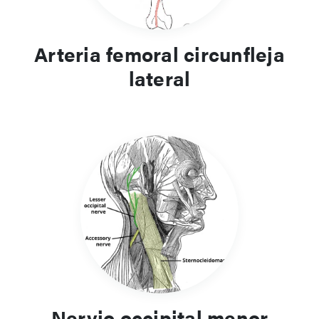
Arteria femoral circunfleja
lateral
Nervio occipital menor