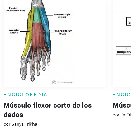
ENCICLOPEDIA
ENCI
Músculo flexor corto de los
Múscu
dedos
por Dr Ol
por Sanya Trikha