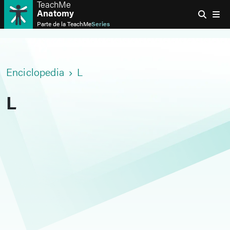
TeachMe
Anatomy
Parte de la
TeachMe
Series
Enciclopedia
L
L