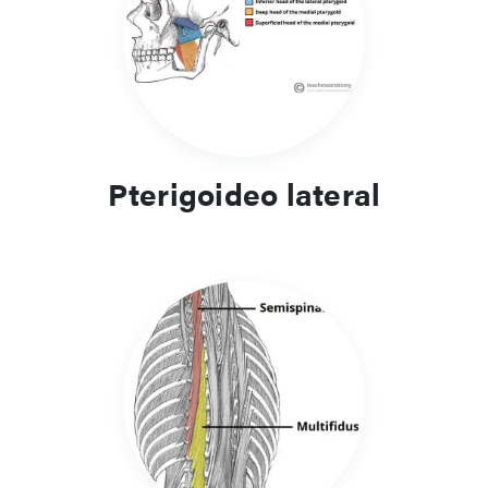
Pterigoideo lateral