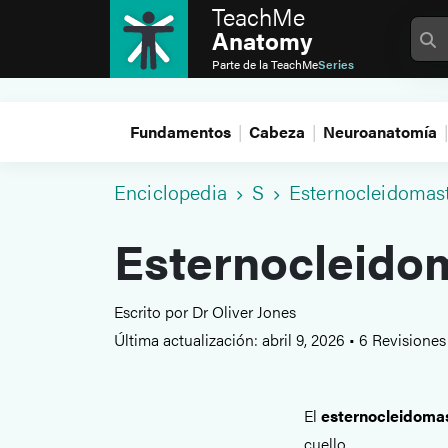
TeachMe
Anatomy
Parte de la
TeachMe
Series
Fundamentos
Cabeza
Neuroanatomía
Enciclopedia
S
Esternocleidomas
Esternocleido
Escrito por Dr Oliver Jones
Última actualización: abril 9, 2026
•
6 Revisione
El
esternocleidoma
cuello.