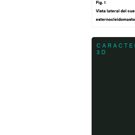
Fig. 1
Vista lateral del cu
esternocleidomasto
CARACTE
3D