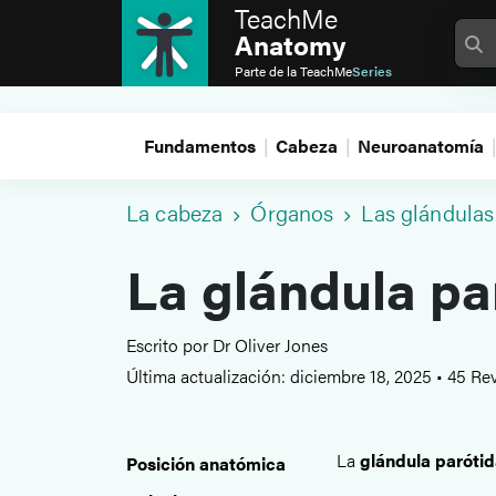
TeachMe
Anatomy
Parte de la
TeachMe
Series
Fundamentos
Cabeza
Neuroanatomía
La cabeza
Órganos
Las glándulas 
La glándula pa
Escrito por Dr Oliver Jones
Última actualización: diciembre 18, 2025
•
45 Rev
La
glándula paróti
Posición anatómica