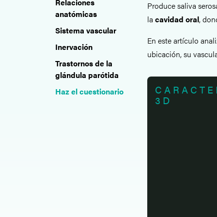
Relaciones
Produce saliva seros
anatómicas
la
cavidad oral
, don
Sistema vascular
En este artículo ana
Inervación
ubicación, su vascula
Trastornos de la
glándula parótida
CARACTE
Haz el cuestionario
3D