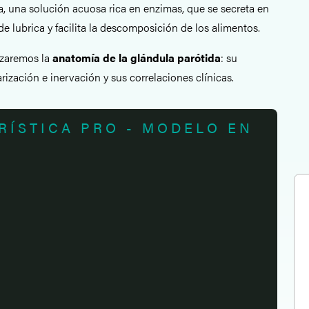
a, una solución acuosa rica en enzimas, que se secreta en
de lubrica y facilita la descomposición de los alimentos.
lizaremos la
anatomía de la glándula parótida
: su
rización e inervación y sus correlaciones clínicas.
RÍSTICA PRO - MODELO EN