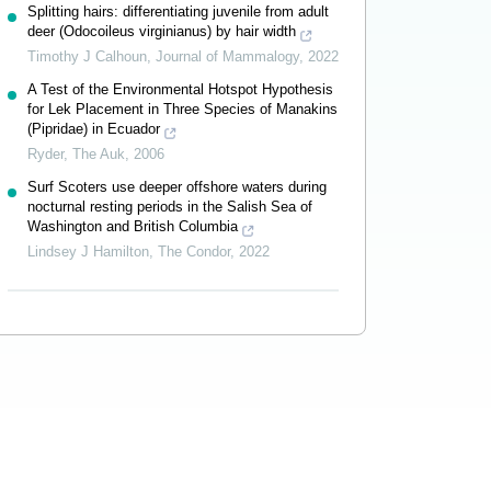
Splitting hairs: differentiating juvenile from adult
deer (Odocoileus virginianus) by hair width
Timothy J Calhoun
,
Journal of Mammalogy
,
2022
A Test of the Environmental Hotspot Hypothesis
for Lek Placement in Three Species of Manakins
(Pipridae) in Ecuador
Ryder
,
The Auk
,
2006
Surf Scoters use deeper offshore waters during
nocturnal resting periods in the Salish Sea of
Washington and British Columbia
Lindsey J Hamilton
,
The Condor
,
2022
Powered by