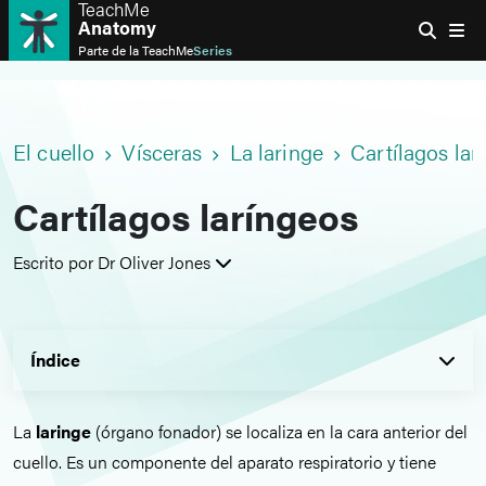
TeachMe
Anatomy
Parte de la
TeachMe
Series
El cuello
Vísceras
La laringe
Cartílagos lar
Cartílagos laríngeos
Escrito por Dr Oliver Jones
Índice
La
laringe
(órgano fonador) se localiza en la cara anterior del
cuello. Es un componente del aparato respiratorio y tiene