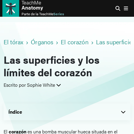
TeachMe
Anatomy
Parte de la
TeachMe
Series
El tórax
Órganos
El corazón
Las superficies
Las superficies y los
límites del corazón
Escrito por Sophie White
Índice
El
corazón
es una bomba muscular hueca situada en el