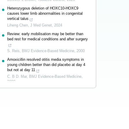
Heterozygous deletion of HOXC10-HOXC9
causes lower limb abnormalities in congenital
vertical talus
Liheng Chen
,
J Med Genet
,
2024
Review: early mobilisation may be better than
bed rest for medical conditions and after surgery
S. Reis
,
BMJ Evidence-Based Medicine
,
2000
Amoxicillin resolved otitis media symptoms in
young children better than did placebo at day 4
but not at day 11
C. B D. Mar
,
BMJ Evidence-Based Medicine
,
2000
Powered by