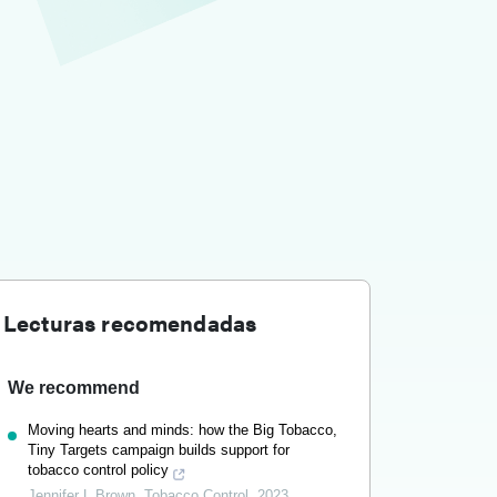
Lecturas recomendadas
We recommend
Moving hearts and minds: how the Big Tobacco,
Tiny Targets campaign builds support for
tobacco control policy
Jennifer L Brown
,
Tobacco Control
,
2023