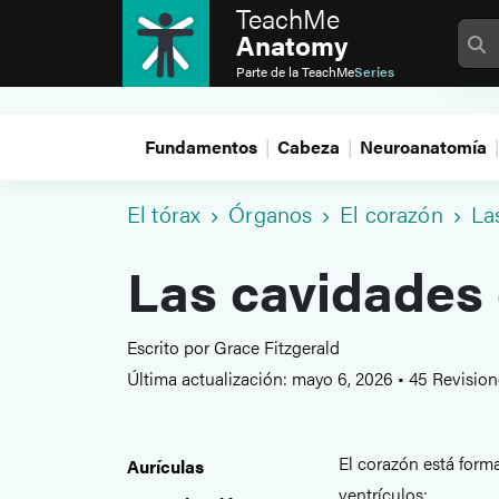
TeachMe
Anatomy
Parte de la
TeachMe
Series
Fundamentos
Cabeza
Neuroanatomía
El tórax
Órganos
El corazón
La
Las cavidades 
Escrito por Grace Fitzgerald
Última actualización: mayo 6, 2026
•
45 Revisio
El corazón está for
Aurículas
ventrículos: