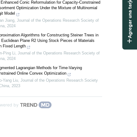
Agregar una tarjeta didáctica
 Enhanced Conic Reformulation for Capacity-Constrained
ortment Optimization Under the Mixture of Multinomial
git Model
an Jiang
,
Journal of the Operations Research Society of
ina
,
2024
roximation Algorithms for Constructing Steiner Trees in
e Euclidean Plane R2 Using Stock Pieces of Materials
h Fixed Length
n-Ping Li
,
Journal of the Operations Research Society of
ina
,
2024
gmented Lagrangian Methods for Time-Varying
nstrained Online Convex Optimization
o-Yang Liu
,
Journal of the Operations Research Society
China
,
2023
wered by