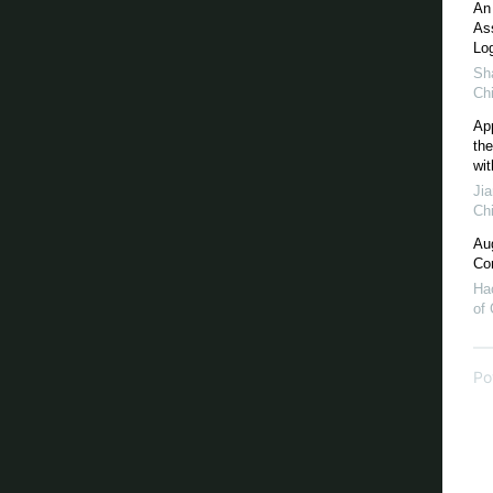
An
Ass
Lo
Sh
Ch
App
th
wit
Jia
Ch
Au
Co
Ha
of 
Po