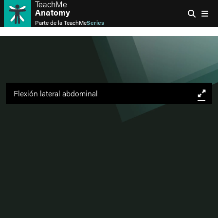
TeachMe
Anatomy
Parte de la
TeachMe
Series
Flexión lateral abdominal