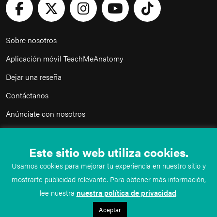
Sobre nosotros
Aplicación móvil TeachMeAnatomy
Dejar una reseña
Contáctanos
Anúnciate con nosotros
nuestra política de privacidad
Este sitio web utiliza cookies.
Términos y condiciones de uso
Usamos cookies para mejorar tu experiencia en nuestro sitio y
Política de uso aceptable del sitio web
mostrarte publicidad relevante. Para obtener más información,
lee nuestra
nuestra política de privacidad
.
©
TeachMe Series
2026
Aceptar