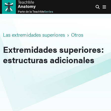
TeachMe
Anatomy
Parte de la
TeachMe
Series
Las extremidades superiores
Otros
Extremidades superiores:
estructuras adicionales