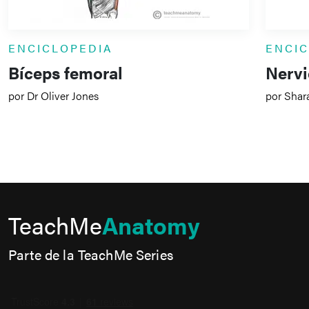
ENCICLOPEDIA
ENCI
Bíceps femoral
Nervi
por Dr Oliver Jones
por Shar
TeachMe
Anatomy
Parte de la TeachMe Series