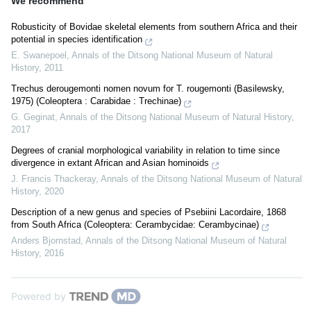
We recommend
Robusticity of Bovidae skeletal elements from southern Africa and their
potential in species identification
E. Swanepoel
,
Annals of the Ditsong National Museum of Natural
History
,
2011
Trechus derougemonti nomen novum for T. rougemonti (Basilewsky,
1975) (Coleoptera : Carabidae : Trechinae)
G. Geginat
,
Annals of the Ditsong National Museum of Natural History
,
2017
Degrees of cranial morphological variability in relation to time since
divergence in extant African and Asian hominoids
J. Francis Thackeray
,
Annals of the Ditsong National Museum of Natural
History
,
2020
Description of a new genus and species of Psebiini Lacordaire, 1868
from South Africa (Coleoptera: Cerambycidae: Cerambycinae)
Anders Bjornstad
,
Annals of the Ditsong National Museum of Natural
History
,
2016
Powered by