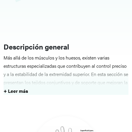
Descripción general
Más allá de los músculos y los huesos, existen varias
estructuras especializadas que contribuyen al control preciso
y a la estabilidad de la extremidad superior. En esta sección se
presentan los tejidos conjuntivos y de soporte que mejoran la
precisión y la destreza.
+ Leer más
Estructuras clave
Los artículos tratan sobre la anatomía de la unidad ungueal,
la expansión de los tendones extensores, el sistema de poleas
flexoras y la fascia y los ligamentos de la mano. Cada tema