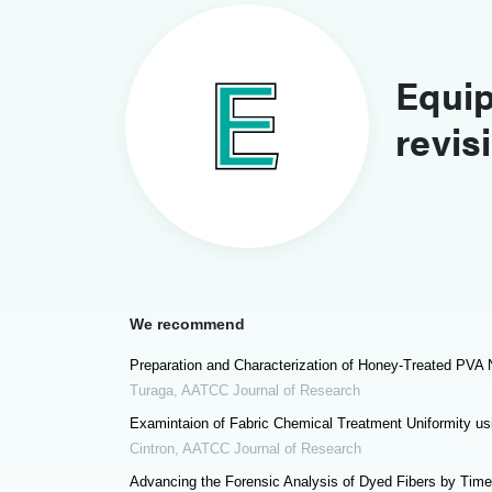
Equi
revis
We recommend
Preparation and Characterization of Honey-Treated PVA
Turaga
,
AATCC Journal of Research
Examintaion of Fabric Chemical Treatment Uniformity us
Cintron
,
AATCC Journal of Research
Advancing the Forensic Analysis of Dyed Fibers by Time