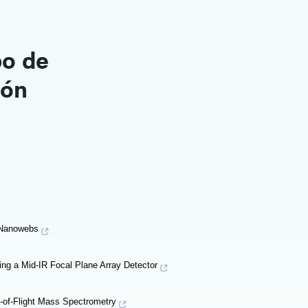
po de
ión
 Nanowebs
ing a Mid-IR Focal Plane Array Detector
-of-Flight Mass Spectrometry