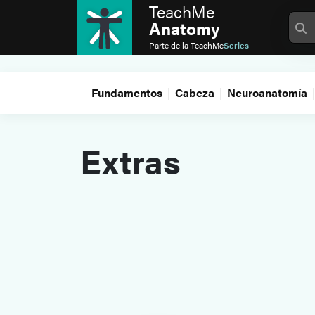
TeachMe
Anatomy
Parte de la
TeachMe
Series
Fundamentos
Cabeza
Neuroanatomía
Extras