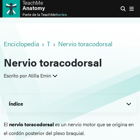
TeachMe
Anatomy
Parte de la
TeachMe
Series
Enciclopedia
T
Nervio toracodorsal
Nervio toracodorsal
Escrito por Atilla Emin
Índice
El
nervio toracodorsal
es un nervio motor que se origina en
el cordón posterior del plexo braquial.