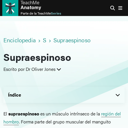
TeachMe
Anatomy
Parte de la
TeachMe
Series
Enciclopedia
S
Supraespinoso
Supraespinoso
Escrito por Dr Oliver Jones
Índice
El
supraespinoso
es un músculo intrínseco de la
región del
hombro
. Forma parte del grupo muscular del manguito