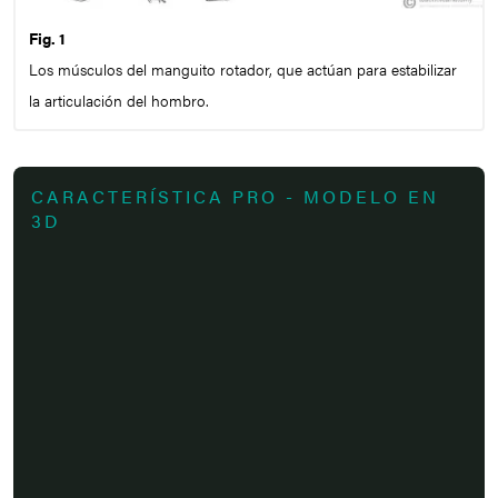
Fig. 1
Los músculos del manguito rotador, que actúan para estabilizar
la articulación del hombro.
CARACTERÍSTICA PRO - MODELO EN
3D