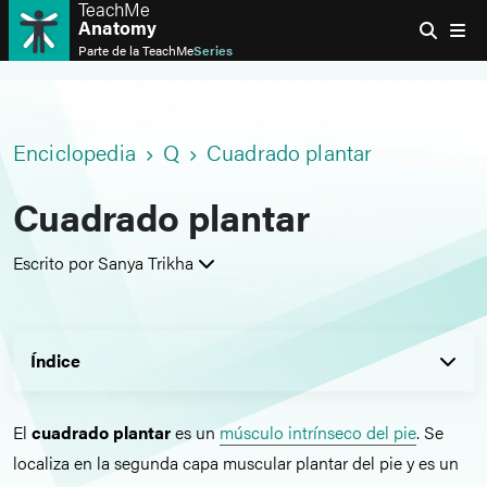
TeachMe
Anatomy
Parte de la
TeachMe
Series
Enciclopedia
Q
Cuadrado plantar
Cuadrado plantar
Escrito por Sanya Trikha
Índice
El
cuadrado plantar
es un
músculo intrínseco del pie
. Se
localiza en la segunda capa muscular plantar del pie y es un