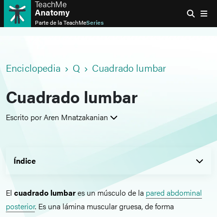
TeachMe
Anatomy
Parte de la
TeachMe
Series
Enciclopedia
Q
Cuadrado lumbar
Cuadrado lumbar
Escrito por Aren Mnatzakanian
Índice
El
cuadrado lumbar
es un músculo de la
pared abdominal
posterior
. Es una lámina muscular gruesa, de forma