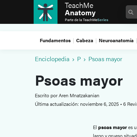
TeachMe
Anatomy
Parte de la
TeachMe
Series
Fundamentos
Cabeza
Neuroanatomía
Enciclopedia
P
Psoas mayor
Psoas mayor
Escrito por Aren Mnatzakanian
Última actualización: noviembre 6, 2025
•
6 Revi
El
psoas mayor
es u
largo y grueso situad