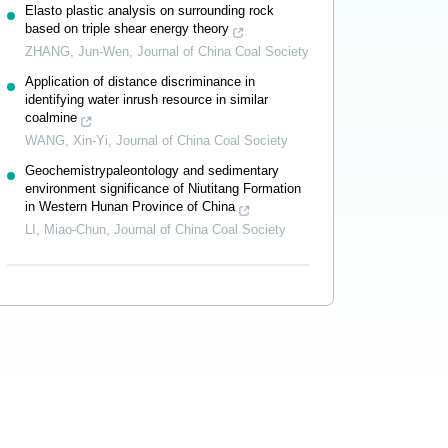
Elasto plastic analysis on surrounding rock
based on triple shear energy theory
ZHANG, Jun-Wen
,
Journal of China Coal Society
Application of distance discriminance in
identifying water inrush resource in similar
coalmine
WANG, Xin-Yi
,
Journal of China Coal Society
Geochemistrypaleontology and sedimentary
environment significance of Niutitang Formation
in Western Hunan Province of China
LI, Miao-Chun
,
Journal of China Coal Society
Powered by