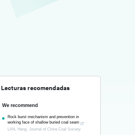
Lecturas recomendadas
We recommend
Rock burst mechanism and prevention in
working face of shallow buried coal seam
LAN, Hang
,
Journal of China Coal Society