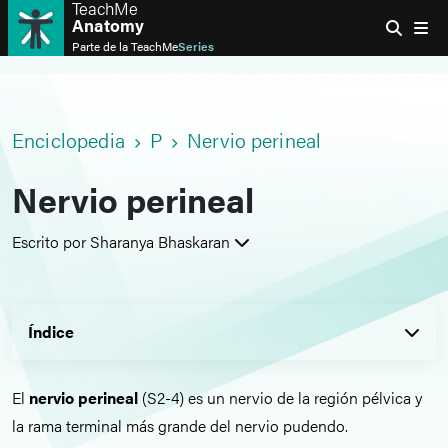
TeachMe
Anatomy
Parte de la
TeachMe
Series
Enciclopedia
P
Nervio perineal
Nervio perineal
Escrito por Sharanya Bhaskaran
Índice
El
nervio perineal
(S2-4) es un nervio de la región pélvica y
la rama terminal más grande del nervio pudendo.