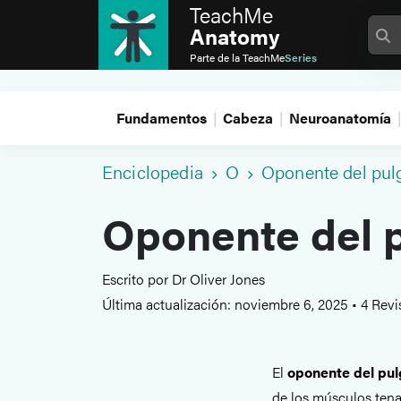
TeachMe
Anatomy
Parte de la
TeachMe
Series
Fundamentos
Cabeza
Neuroanatomía
Enciclopedia
O
Oponente del pul
Oponente del 
Escrito por Dr Oliver Jones
Última actualización: noviembre 6, 2025
•
4 Revi
El
oponente del pul
de los músculos tenar