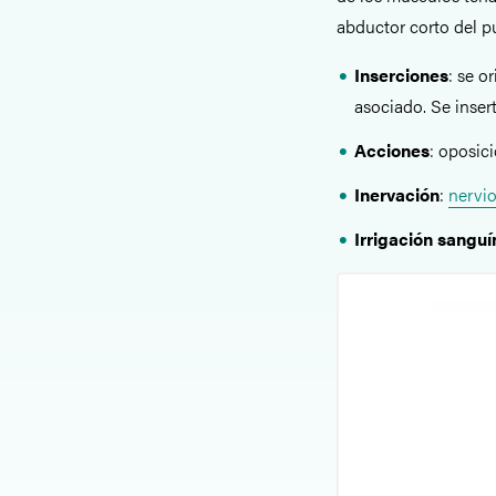
abductor corto del pu
Inserciones
:
se or
asociado. Se inser
Acciones
: oposici
Inervación
:
nervi
Irrigación sangu