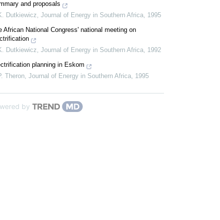
mmary and proposals
K. Dutkiewicz
,
Journal of Energy in Southern Africa
,
1995
 African National Congress' national meeting on
ctrification
K. Dutkiewicz
,
Journal of Energy in Southern Africa
,
1992
ctrification planning in Eskom
P. Theron
,
Journal of Energy in Southern Africa
,
1995
wered by