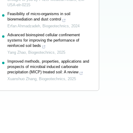
USA-elr-0215
Feasibility of micro-organisms in soil
bioremediation and dust control
Erfan Ahmadzadeh
,
Biogeotechnics
,
2024
Advanced bioinspired cellular confinement
systems for improving the performance of
reinforced soil beds
Yang Zhao
,
Biogeotechnics
,
2025
Improved methods, properties, applications and
prospects of microbial induced carbonate
precipitation (MICP) treated soil: A review
Xuanshuo Zhang
,
Biogeotechnics
,
2025
Powered by