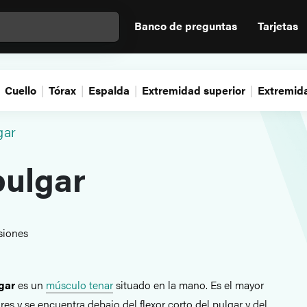
Banco de preguntas
Tarjetas
Cuello
Tórax
Espalda
Extremidad superior
Extremida
gar
pulgar
siones
gar
es un
músculo tenar
situado en la mano. Es el mayor
es y se encuentra debajo del flexor corto del pulgar y del