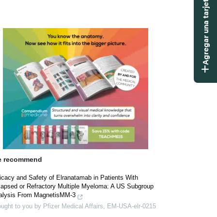
Agregar una tarjeta didáctica
 recommend
icacy and Safety of Elranatamab in Patients With
lapsed or Refractory Multiple Myeloma: A US Subgroup
alysis From MagnetisMM-3
ught to you by Pfizer Medical Affairs, EM-USA-elr-0215