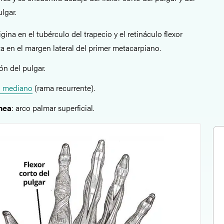
lgar.
igina en el tubérculo del trapecio y el retináculo flexor
ta en el margen lateral del primer metacarpiano.
ón del pulgar.
o mediano
(rama recurrente).
ínea
: arco palmar superficial.