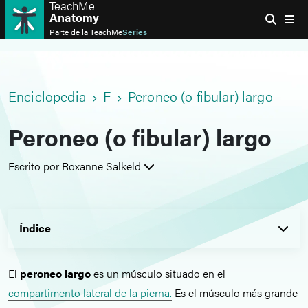
TeachMe
Anatomy
Parte de la
TeachMe
Series
Enciclopedia
F
Peroneo (o fibular) largo
Peroneo (o fibular) largo
Escrito por Roxanne Salkeld
Índice
El
peroneo largo
es un músculo situado en el
compartimento lateral de la pierna.
Es el músculo más grande