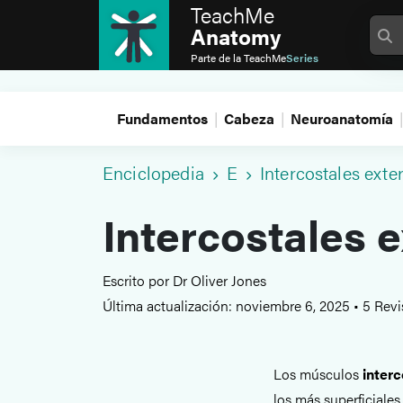
TeachMe
Anatomy
Parte de la
TeachMe
Series
Fundamentos
Cabeza
Neuroanatomía
Enciclopedia
E
Intercostales exte
Intercostales 
Escrito por Dr Oliver Jones
Última actualización: noviembre 6, 2025
•
5 Revi
Los músculos
interc
los más superficiales