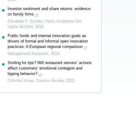
Investor sentiment and share returns: evidence
on family firms
Elisabete F. Simões Vieira
,
Academia Rev
Latino de Adm
,
2016
Public funds and internal innovation goals as
drivers of formal and informal open innovation
practices: A European regional comparison
Management Research
,
2018
Smiling for tips? Will restaurant servers’ actions
affect customers’ emotional contagion and
tipping behavior?
Chih-Hui Hsiao
,
Tourism Review
,
2022
Powered by