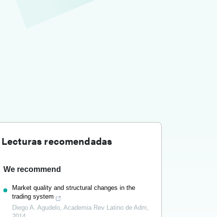
Lecturas recomendadas
We recommend
Market quality and structural changes in the
trading system
Diego A. Agudelo
,
Academia Rev Latino de Adm
,
2014