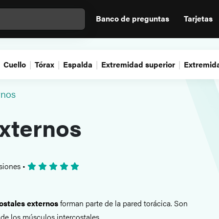
Banco de preguntas
Tarjetas
Cuello
Tórax
Espalda
Extremidad superior
Extremida
rnos
externos
siones
•
ostales externos
forman parte de la pared torácica. Son
 de los músculos intercostales.