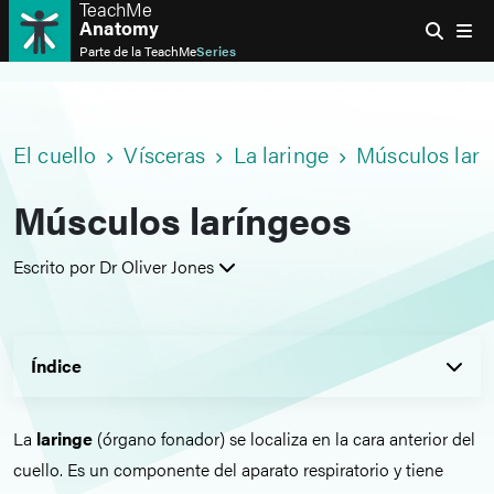
TeachMe
Anatomy
Parte de la
TeachMe
Series
El cuello
Vísceras
La laringe
Músculos larí
Músculos laríngeos
Escrito por Dr Oliver Jones
Índice
La
laringe
(órgano fonador) se localiza en la cara anterior del
cuello. Es un componente del aparato respiratorio y tiene