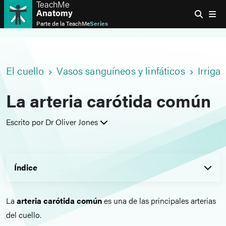
TeachMe
Anatomy
Parte de la
TeachMe
Series
El cuello
Vasos sanguíneos y linfáticos
Irrigac
La arteria carótida común
Escrito por Dr Oliver Jones
Índice
La
arteria carótida común
es una de las principales arterias
del cuello.