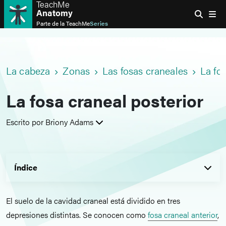
TeachMe
Anatomy
Parte de la
TeachMe
Series
La cabeza
Zonas
Las fosas craneales
La fo
La fosa craneal posterior
Escrito por Briony Adams
Índice
El suelo de la cavidad craneal está dividido en tres
depresiones distintas. Se conocen como
fosa craneal anterior
,