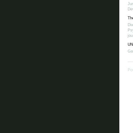
Ju
Dev
The
Dix
Ps
jou
UN 
Ga
Po