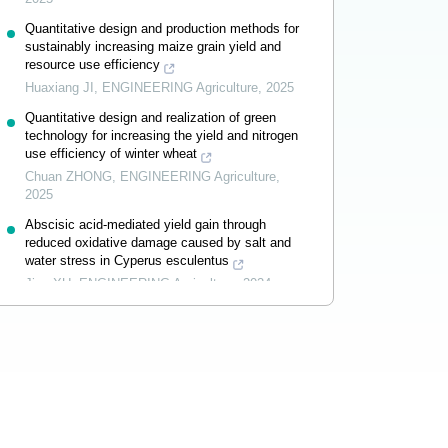
Quantitative design and production methods for
sustainably increasing maize grain yield and
resource use efficiency
Huaxiang JI
,
ENGINEERING Agriculture
,
2025
Quantitative design and realization of green
technology for increasing the yield and nitrogen
use efficiency of winter wheat
Chuan ZHONG
,
ENGINEERING Agriculture
,
2025
Abscisic acid-mediated yield gain through
reduced oxidative damage caused by salt and
water stress in Cyperus esculentus
Jing XU
,
ENGINEERING Agriculture
,
2024
Powered by