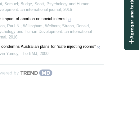
Agregar una tarjeta didáctica
ni, Samuel; Budge, Scott
,
Psychology and Human
elopment: an international journal
,
2016
 impact of abortion on social interest
on, Paul N.; Willingham, Welborn; Strano, Donald
,
ychology and Human Development: an international
rnal
,
2016
condemns Australian plans for “safe injecting rooms”
vin Yamey
,
The BMJ
,
2000
wered by