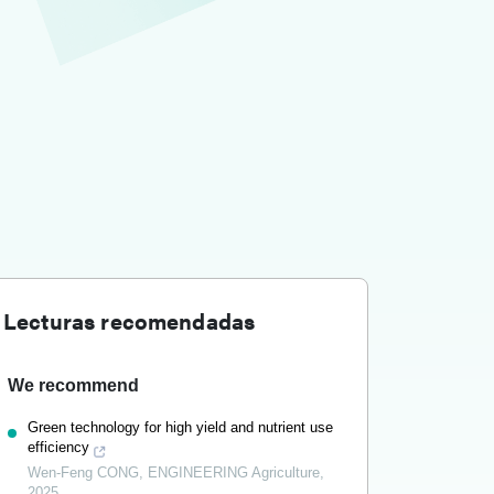
Lecturas recomendadas
We recommend
Green technology for high yield and nutrient use
efficiency
Wen-Feng CONG
,
ENGINEERING Agriculture
,
2025