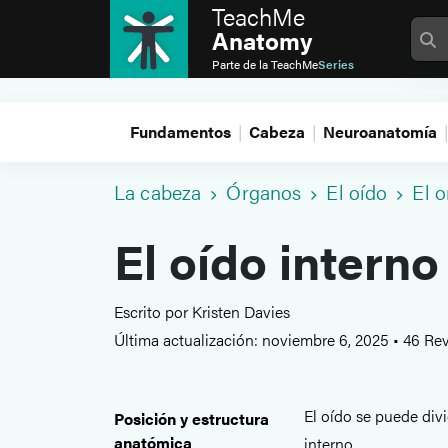
TeachMe
Anatomy
Parte de la
TeachMe
Series
Fundamentos
Cabeza
Neuroanatomía
La cabeza
Órganos
El oído
El o
El oído interno
Escrito por Kristen Davies
Última actualización: noviembre 6, 2025
•
46 Rev
El oído se puede divid
Posición y estructura
anatómica
interno.