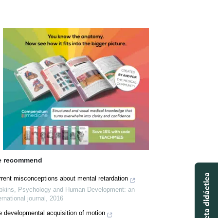
 recommend
rent misconceptions about mental retardation
pkins
,
Psychology and Human Development: an
ernational journal
,
2016
 developmental acquisition of motion