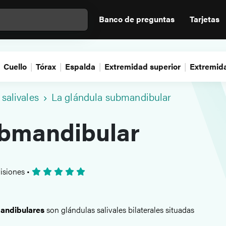
Banco de preguntas
Tarjetas
Cuello
Tórax
Espalda
Extremidad superior
Extremida
salivales
La glándula submandibular
ubmandibular
isiones
•
andibulares
son glándulas salivales bilaterales situadas