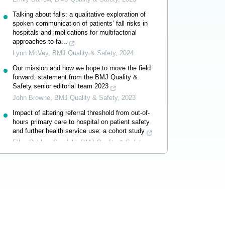
Talking about falls: a qualitative exploration of
spoken communication of patients’ fall risks in
hospitals and implications for multifactorial
approaches to fa...
Lynn McVey
,
BMJ Quality & Safety
,
2024
Our mission and how we hope to move the field
forward: statement from the BMJ Quality &
Safety senior editorial team 2023
John Browne
,
BMJ Quality & Safety
,
2023
Impact of altering referral threshold from out-of-
hours primary care to hospital on patient safety
and further health service use: a cohort study
Ellen Rabben Svedahl
,
BMJ Quality & Safety
,
2023
Powered by