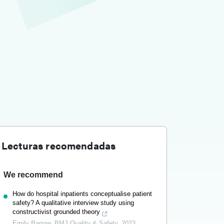
Lecturas recomendadas
We recommend
How do hospital inpatients conceptualise patient
safety? A qualitative interview study using
constructivist grounded theory
Emily Barrow
,
BMJ Quality & Safety
,
2023