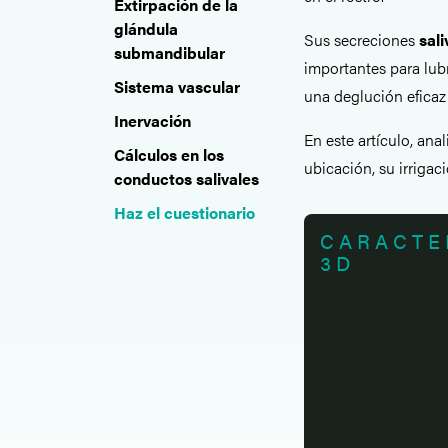
Extirpación de la
glándula
Sus secreciones
sali
submandibular
importantes para lubr
Sistema vascular
una deglución eficaz y
Inervación
En este artículo, ana
Cálculos en los
ubicación, su irrigac
conductos salivales
Haz el cuestionario
CARACTE
3D