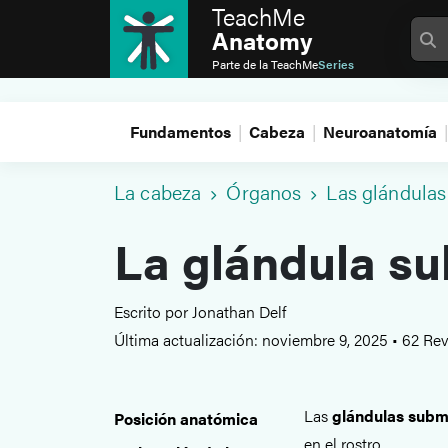
TeachMe
Anatomy
Parte de la
TeachMe
Series
Fundamentos
Cabeza
Neuroanatomía
La cabeza
Órganos
Las glándulas 
La glándula s
Escrito por Jonathan Delf
Última actualización: noviembre 9, 2025
•
62 Rev
Las
glándulas subm
Posición anatómica
en el rostro.