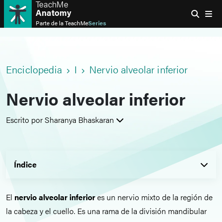
TeachMe
Anatomy
Parte de la
TeachMe
Series
Enciclopedia
I
Nervio alveolar inferior
Nervio alveolar inferior
Escrito por Sharanya Bhaskaran
Índice
El
nervio alveolar inferior
es un nervio mixto de la región de
la cabeza y el cuello. Es una rama de la división mandibular