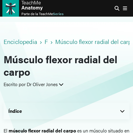
TeachMe
Anatomy
Parte de la
TeachMe
Series
Enciclopedia
F
Músculo flexor radial del carp
Músculo flexor radial del
carpo
Escrito por Dr Oliver Jones
Índice
El
músculo flexor radial del carpo
es un músculo situado en